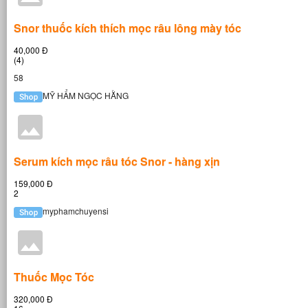
Snor thuốc kích thích mọc râu lông mày tóc
40,000 Đ
(4)
58
MỸ HẨM NGỌC HẰNG
Serum kích mọc râu tóc Snor - hàng xịn
159,000 Đ
2
myphamchuyensi
Thuốc Mọc Tóc
320,000 Đ