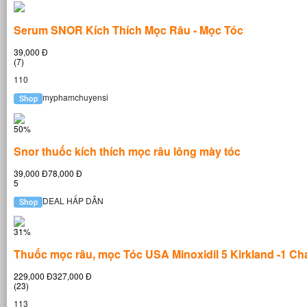
Serum SNOR Kích Thích Mọc Râu - Mọc Tóc
39,000 Đ
(7)
110
myphamchuyensi
50%
Snor thuốc kích thích mọc râu lông mày tóc
39,000 Đ78,000 Đ
5
DEAL HẤP DẪN
31%
Thuốc mọc râu, mọc Tóc USA Minoxidil 5 Kirkland -1 Ch
229,000 Đ327,000 Đ
(23)
113