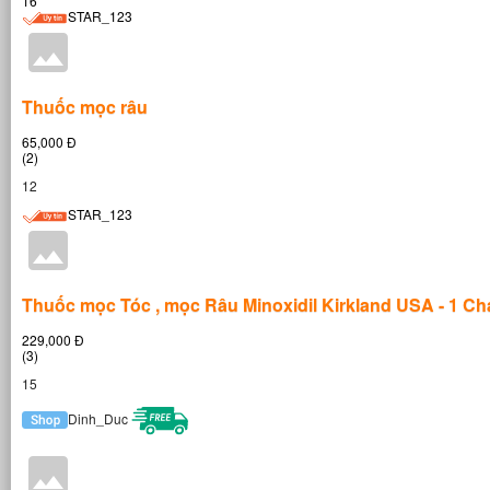
16
STAR_123
Thuốc mọc râu
65,000 Đ
(2)
12
STAR_123
Thuốc mọc Tóc , mọc Râu Minoxidil Kirkland USA - 1 Ch
229,000 Đ
(3)
15
Dinh_Duc