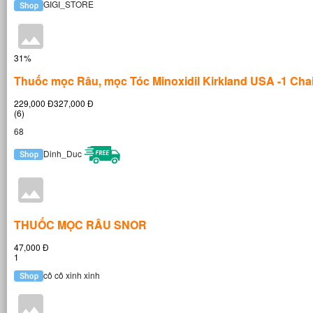
GIGI_STORE
31%
Thuốc mọc Râu, mọc Tóc Minoxidil Kirkland USA -1 Cha
229,000 Đ327,000 Đ
(6)
68
Dinh_Duc
THUỐC MỌC RÂU SNOR
47,000 Đ
1
cô cô xinh xinh