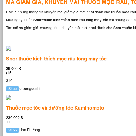
MÃ GIẢM GIÁ, KHUYẾN MÃI THUỐC MỌC RÂU, T
Đây là những thông tin khuyến mãi giảm giá mới nhất dành cho
thuốc mọc râu 
Mua ngay thuốc
Snor thuốc kích thích mọc râu lông mày tóc
với những deal s
Tìm mã số giảm giá, chương trình khuyến mãi mới nhất dành cho
Snor thuốc k
Snor thuốc kích thích mọc râu lông mày tóc
39,000 Đ
(15)
310
shopngocnhi
Thuốc mọc tóc và dưỡng tóc Kaminomoto
230,000 Đ
11
Lina Phương