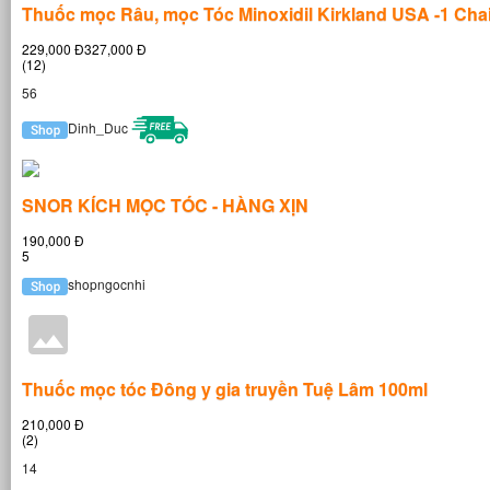
Thuốc mọc Râu, mọc Tóc Minoxidil Kirkland USA -1 Cha
229,000 Đ327,000 Đ
(12)
56
Dinh_Duc
SNOR KÍCH MỌC TÓC - HÀNG XỊN
190,000 Đ
5
shopngocnhi
Thuốc mọc tóc Đông y gia truyền Tuệ Lâm 100ml
210,000 Đ
(2)
14