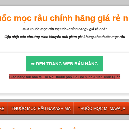
uốc mọc râu chính hãng giá rẻ n
Mua thuốc mọc râu loại tốt - chính hãng - giá rẻ nhất
Cập nhật các chương trình khuyến mãi giảm giá khủng cho thuốc mọc râu
⇒ ĐẾN TRANG WEB BÁN HÀNG
Giao hàng tận nhà tại Hà Nội, thành phố Hồ Chí Minh & trên Toàn Quốc
XE
THUỐC MỌC RÂU NAKASHIMA
THUỐC MỌC MI MAVALA