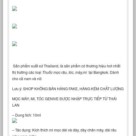
Sản phẩm xuất xứ Thailand, là sản phẩm có thương hiệu hot nhất
thị trường các loại
Thuốc mọc râu, tóc, mày,mi
tại Bangkok. Dành
cho cả nam và nữ.
Lưu ý: SHOP KHÔNG BÁN HÀNG FAKE, HÀNG KÉM CHẤT LƯỢNG
MỌC MÀY, MI, TÓC GENIVE ĐƯỢC NHẬP TRỰC TIẾP TỪ THÁI
LAN
– Dung tích: 10ml
– Tác dụng: Kích thích mi mọc dài và dày, dày chân mày, dài râu