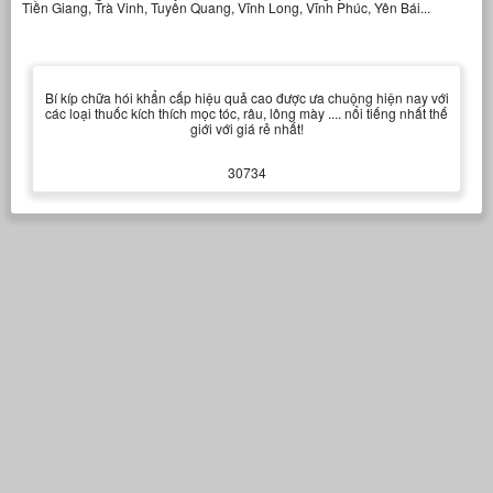
Tiền Giang, Trà Vinh, Tuyên Quang, Vĩnh Long, Vĩnh Phúc, Yên Bái...
Bí kíp chữa hói khẩn cấp hiệu quả cao được ưa chuộng hiện nay với
các loại thuốc kích thích mọc tóc, râu, lông mày .... nổi tiếng nhất thế
giới với giá rẻ nhất!
30734