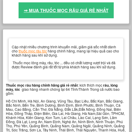
⇒ MUA THUỐC MỌC RÂU GIÁ RẺ NHẤT
Cập nhật nhiều chương trình khuyến mãi, giảm giá sốc nhất dành
cho
thuốc mọc râu tóc
hàng chính hãng, mang lại hiệu quả cao cho
khách hàng sau khi sử dụng.
Thuốc mọc lông mày, râu, tóc ... đều có chất lượng vượt trội và đã
được Review đánh giá rất tốt từ phía khách hàng sau khi sử dụng.
Thuốc mọc râu hàng chính hãng giá rẻ nhất
: kích thích mọc
râu,
lông
mày, tóc
giao hàng nhanh chóng tại 64 Tỉnh/Thành Trong cả nước bao
gồm:
Hồ Chí Minh, Hà Nội, An Giang, Vũng Tàu, Bạc Liêu, Bắc Kạn, Bắc Giang,
Bắc Ninh, Bến Tre, Bình Dương, Bình Định, Bình Phước, Bình Thuận, Cà
Mau, Cao Bằng, Cần Thơ, Đà Nẵng, Đắk Lắk,Đắk Nông, Đồng Nai, Biên
Hòa, Đồng Tháp, Điện Biên, Gia Lai, Hà Giang, Hà Nam,Sài Gòn, TPHCM,
Khánh Hòa, Kiên Giang, Kon Tum, Lai Châu, Lào Cai, Lạng Sơn, Lâm
Đồng, Đà Lạt, Long An, Nam Định, Nghệ An, Ninh Bình, Ninh Thuận, Phú
Thọ, Phú Yên, Quảng Bình, Quảng Nam, Quảng Ngãi, Quảng Ninh, Quảng
Trị, Sóc Trăng, Sơn La, Tây Ninh, Thái Bình, Thái Nguyên, Thanh Hóa, Huế,