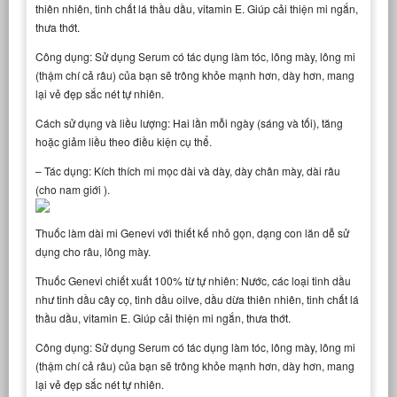
thiên nhiên, tinh chất lá thầu dầu, vitamin E. Giúp cải thiện mi ngắn,
thưa thớt.
Công dụng: Sử dụng Serum có tác dụng làm tóc, lông mày, lông mi
(thậm chí cả râu) của bạn sẽ trông khỏe mạnh hơn, dày hơn, mang
lại vẻ đẹp sắc nét tự nhiên.
Cách sử dụng và liều lượng: Hai lần mỗi ngày (sáng và tối), tăng
hoặc giảm liều theo điều kiện cụ thể.
– Tác dụng: Kích thích mi mọc dài và dày, dày chân mày, dài râu
(cho nam giới ).
Thuốc làm dài mi Genevi với thiết kế nhỏ gọn, dạng con lăn dễ sử
dụng cho râu, lông mày.
Thuốc Genevi chiết xuất 100% từ tự nhiên: Nước, các loại tinh dầu
như tinh dầu cây cọ, tinh dầu oilve, dầu dừa thiên nhiên, tinh chất lá
thầu dầu, vitamin E. Giúp cải thiện mi ngắn, thưa thớt.
Công dụng: Sử dụng Serum có tác dụng làm tóc, lông mày, lông mi
(thậm chí cả râu) của bạn sẽ trông khỏe mạnh hơn, dày hơn, mang
lại vẻ đẹp sắc nét tự nhiên.