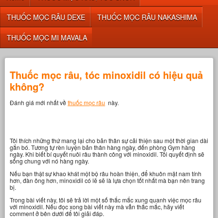
THUỐC MỌC RÂU DEXE
THUỐC MỌC RÂU NAKASHIMA
THUỐC MỌC MI MAVALA
Thuốc mọc râu, tóc minoxidil có hiệu quả
không?
Đánh giá mới nhất về
thuốc mọc râu
này.
Tôi thích những thứ mang lại cho bản thân sự cải thiện sau một thời gian dài
gắn bó. Tương tự rèn luyện bản thân hàng ngày, đến phòng Gym hàng
ngày. Khi biết bí quyết nuôi râu thành công với minoxidil. Tôi quyết định sẽ
sống chung với nó hàng ngày.
Nếu bạn thật sự khao khát một bộ râu hoàn thiện, để khuôn mặt nam tính
hơn, đàn ông hơn, minoxidil có lẽ sẽ là lựa chọn tốt nhất mà bạn nên trang
bị.
Trong bài viết này, tôi sẽ trả lời một số thắc mắc xung quanh việc mọc râu
với minoxidil. Nếu đọc xong bài viết này mà vẫn thắc mắc, hãy viết
comment ở bên dưới để tôi giải đáp.