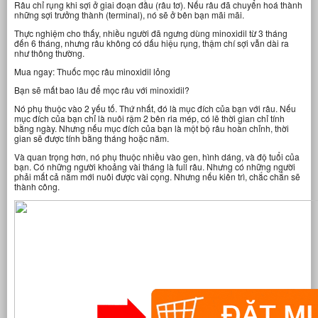
Râu chỉ rụng khi sợi ở giai đoạn đầu (râu tơ). Nếu râu đã chuyển hoá thành
những sợi trưởng thành (terminal), nó sẽ ở bên bạn mãi mãi.
Thực nghiệm cho thấy, nhiều người đã ngưng dùng minoxidil từ 3 tháng
đến 6 tháng, nhưng râu không có dấu hiệu rụng, thậm chí sợi vẫn dài ra
như thông thường.
Mua ngay: Thuốc mọc râu minoxidil lỏng
Bạn sẽ mất bao lâu để mọc râu với minoxidil?
Nó phụ thuộc vào 2 yếu tố. Thứ nhất, đó là mục đích của bạn với râu. Nếu
mục đích của bạn chỉ là nuôi rậm 2 bên ria mép, có lẽ thời gian chỉ tính
bằng ngày. Nhưng nếu mục đích của bạn là một bộ râu hoàn chỉnh, thời
gian sẽ được tính bằng tháng hoặc năm.
Và quan trọng hơn, nó phụ thuộc nhiều vào gen, hình dáng, và độ tuổi của
bạn. Có những người khoảng vài tháng là full râu. Nhưng có những người
phải mất cả năm mới nuôi được vài cọng. Nhưng nếu kiên trì, chắc chắn sẽ
thành công.