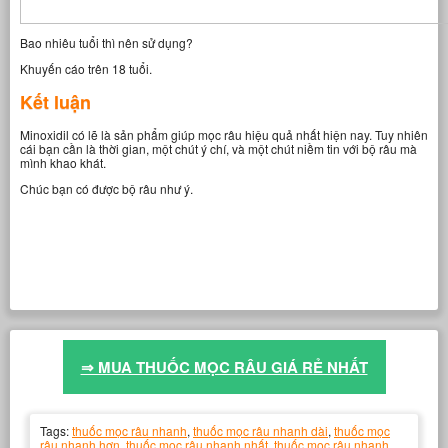
Bao nhiêu tuổi thì nên sử dụng?
Khuyến cáo trên 18 tuổi.
Kết luận
Minoxidil có lẽ là sản phẩm giúp mọc râu hiệu quả nhất hiện nay. Tuy nhiên
cái bạn cần là thời gian, một chút ý chí, và một chút niềm tin với bộ râu mà
mình khao khát.
Chúc bạn có được bộ râu như ý.
⇒ MUA THUỐC MỌC RÂU GIÁ RẺ NHẤT
Tags:
thuốc mọc râu nhanh
,
thuốc mọc râu nhanh dài
,
thuốc mọc
râu nhanh hơn
,
thuốc mọc râu nhanh nhất
,
thuốc mọc râu nhanh