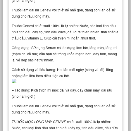
(cho nam giới ).
Thuốc làm dài mi Genevi với thiết kế nhỏ gọn, dạng con lăn dễ sử
dụng cho râu, lông mày.
Thuốc Genevi chiết xuất 100% từ tự nhiên: Nước, các loại tinh dầu
như tinh dầu cây cọ, tinh dầu oilve, dầu dừa thiên nhiên, tinh chất lá
thầu dầu, vitamin E. Giúp cải thiện mi ngắn, thưa thớt.
Công dụng: Sử dụng Serum có tác dụng làm tóc, lông mày, lông mi
(thậm chí cả râu) của bạn sẽ trông khỏe mạnh hơn, dày hơn, mang
lại vẻ đẹp sắc nét tự nhiên.
Cách sử dụng và liều lượng: Hai lần mỗi ngày (sáng và tối), tăng
hoặc giảm liều theo điều kiện cụ thể.
– Tác dụng: Kích thích mi mọc dài và dày, dày chân mày, dài râu
(cho nam giới ).
Thuốc làm dài mi Genevi với thiết kế nhỏ gọn, dạng con lăn dễ sử
dụng cho râu, lông mày.
THUỐC MỌC LÔNG MÀY GENIVE
chiết xuất 100% từ tự nhiên:
Nước, các loại tinh dầu như tinh dầu cây cọ, tinh dầu oilve, dầu dừa