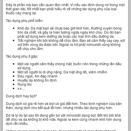
Đây là phần mà bạn cần quan tâm nhất. Vì nếu xác định dùng nó trong một
thời gian dài, tốt nhất bạn phải hiểu rõ về những tác dụng phụ của loại
thuốc này mang lại.
Tác dụng phụ phổ biến:
Khô da: Da mặt bạn sẽ chưa bao giờ khô hơn, thường xuyên bong
tróc da chết, và gây ra hiện tượng ngứa ngáy khó chịu. Do đó bạn
phải sử dụng kem dưỡng da hoặc các loại tinh dầu dưỡng da.
Trải nghiệm khi bôi không dễ chịu lắm: Bạn sẽ cảm thấy cay cay, xót
xót trên vùng da được bôi. Ngoài ra hít phải minoxidil cũng không
dễ chịu cho lắm.
Tác dụng phụ ít gặp:
Một vài người cảm thấy chóng mặt, buồn nôn trong những lần đầu
sử dụng.
Một số người bị dị ứng nặng. Da mặt ửng đỏ, viêm nhiễm.
Đau ngực, tim đập nhanh
Huyếp áp không ổn định
Rụng tóc
v.v…
Dung dịch hay bọt?
Dung dịch có giá rẻ hơn và bọt có giá đắt hơn. Theo kinh nghiệm của bản
thân, dung dịch cho kết quả tốt hơn, nhưng nhiều tác dụng phụ hơn.
Đó là lý do tại sao tôi đang gắn bó với minoxidil dạng bọt. Bởi khi bôi khá
dễ chịu và da không bị khô nữa. Ngoài ra kem cũng nhanh khô hơn dung
dịch rất nhiều.
Không có gen mọc râu quai nón, dùng minoxidil có mọc được không?