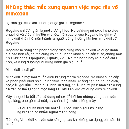
Những thắc mắc xung quanh việc mọc râu với
minoxidil
Tại sao gọi Minoxidil thường được gọi là Rogaine?
Rogaine chỉ đơn giản là một thương hiệu. Họ sử dụng minoxidil cho việc
phục hồi và điều trị hư tổn cho tóc. Trên bao bì của Rogaine họ ghi chữ
minoxidil khá nhỏ, nên thành ra người dùng thường lẫn lộn minoxidil với
Rogaine.
Rogaine là hãng tiên phong trong việc cung cấp minoxidil và được đánh
giá cao hơn cả, nhưng cũng có nhiều hãng khác cũng sản xuất, chẳng hạn
như Kirklands, Lipogaine, Equate, v.v… Những hãng này có giá dễ chịu
hơn, và cũng được người dùng đánh giá hiệu quả.
Minoxidil là cái gì?
Minoxidil là một loại thuốc điều trị rụng tóc và mọc tóc. Nó được cung cấp
và phân phối dưới nhiều hình thức khác nhau, chẳng hạn như dung dịch,
bọt, dầu gội đầu. Trong quá trình sử dụng, nhiều người phát hiện các vùng
da trên cơ thể tự động mọc lông sau khi tiếp xúc với dung dịch minoxidil.
Vậy là người ta bắt đầu sử dụng minox để bôi lên những vùng da muốn
mọc lông, bao gồm cả mặt, tay chân, thậm chí là lông mày.
Và quá trình nuôi râu bắt đầu từ đó, đặc biệt là khi càng
ngày càng có nhiều người thành công.
Trên tóc, Minoxidil khuyến cáo sẽ rụng sau khi không sử dụng, còn râu thì
sao?